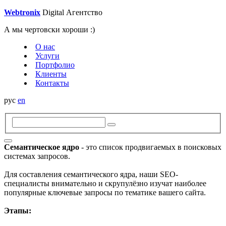
W
e
btroni
x
Digital
Агентство
А мы чертовски хороши :)
О нас
Услуги
Портфолио
Клиенты
Контакты
рус
en
Семантическое ядро
- это список продвигаемых в поисковых
системах запросов.
Для составления семантического ядра, наши SEO-
специалисты внимательно и скрупулёзно изучат наиболее
популярные ключевые запросы по тематике вашего сайта.
Этапы: