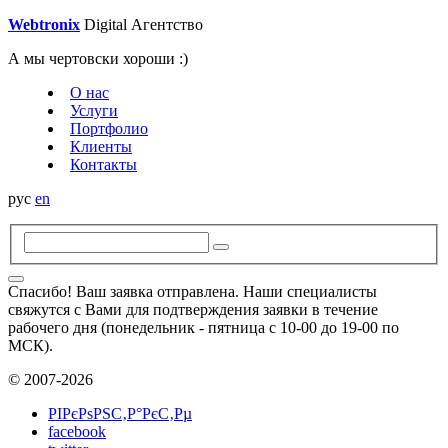
W
e
btroni
x
Digital
Агентство
А мы чертовски хороши :)
О нас
Услуги
Портфолио
Клиенты
Контакты
рус
en
Спасибо! Ваш заявка отправлена. Наши специалисты
свяжутся с Вами для подтверждения заявки в течение
рабочего дня (понедельник - пятница с 10-00 до 19-00 по
МСК).
© 2007-2026
РІРєРѕРЅС‚Р°РєС‚Рµ
facebook