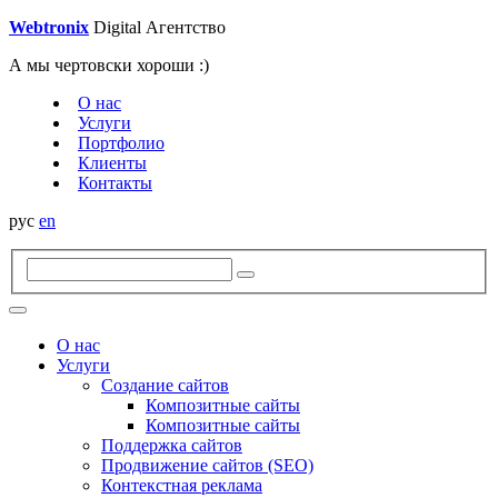
W
e
btroni
x
Digital
Агентство
А мы чертовски хороши :)
О нас
Услуги
Портфолио
Клиенты
Контакты
рус
en
О нас
Услуги
Создание сайтов
Композитные сайты
Композитные сайты
Поддержка сайтов
Продвижение сайтов (SEO)
Контекстная реклама